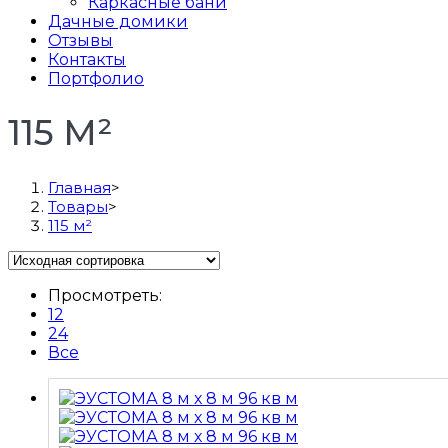
Каркасные бани
Дачные домики
Отзывы
Контакты
Портфолио
115 М²
Главная
>
Товары
>
115 м²
Просмотреть:
12
24
Все